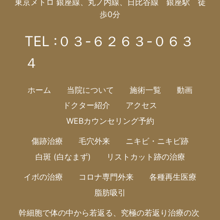
東京メトロ 銀座線、丸ノ内線、日比谷線 銀座駅 徒
歩0分
TEL :０３-６２６３-０６３
４
ホーム
当院について
施術一覧
動画
ドクター紹介
アクセス
WEBカウンセリング予約
傷跡治療
毛穴外来
ニキビ・ニキビ跡
白斑 (白なまず)
リストカット跡の治療
イボの治療
コロナ専門外来
各種再生医療
脂肪吸引
幹細胞で体の中から若返る、究極の若返り治療の次