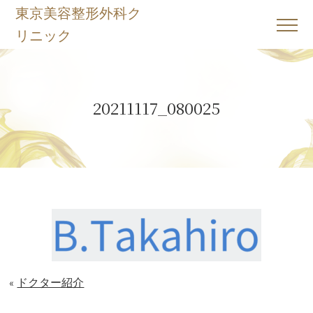
東京美容整形外科ク
リニック
ホーム
Home
20211117_080025
Webカウンセリング予約、問い合わせ
Contact
当院について
About
施術一覧
Menu
動画
Movie
ドクター紹介
ドクター紹介
«
Doctor