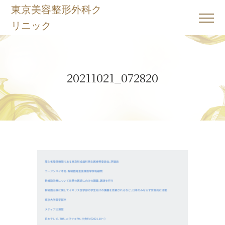
東京美容整形外科ク
リニック
ホーム
Home
20211021_072820
Webカウンセリング予約、問い合わせ
Contact
当院について
About
施術一覧
Menu
動画
Movie
ドクター紹介
Doctor