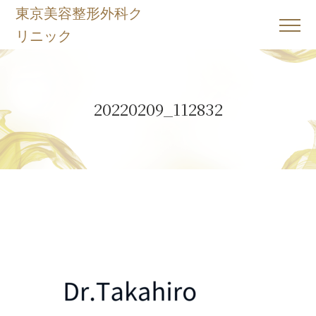
東京美容整形外科ク
リニック
ホーム
Home
20220209_112832
Webカウンセリング予約、問い合わせ
Contact
当院について
About
施術一覧
Menu
動画
Movie
ドクター紹介
Doctor